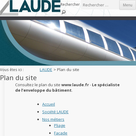
Skip to content
Rechercher
Menu
LAUDE
>
Plan du site
Vous êtes ici :
Plan du site
Consultez le plan du site
www
.
laude.fr
-
Le spécialiste
de l’enveloppe du bâtiment
.
Accueil
Société LAUDE
Nos métiers
Pliage
Façade