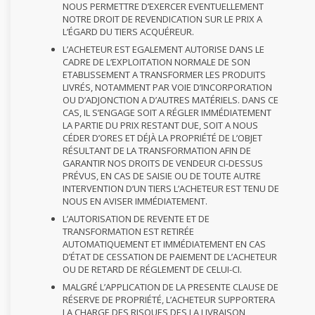
NOUS PERMETTRE D’EXERCER EVENTUELLEMENT
NOTRE DROIT DE REVENDICATION SUR LE PRIX A
L’ÉGARD DU TIERS ACQUÉREUR.
L’ACHETEUR EST EGALEMENT AUTORISE DANS LE
CADRE DE L’EXPLOITATION NORMALE DE SON
ETABLISSEMENT A TRANSFORMER LES PRODUITS
LIVRÉS, NOTAMMENT PAR VOIE D’INCORPORATION
OU D’ADJONCTION A D’AUTRES MATÉRIELS. DANS CE
CAS, IL S’ENGAGE SOIT A RÉGLER IMMÉDIATEMENT
LA PARTIE DU PRIX RESTANT DUE, SOIT A NOUS
CÉDER D’ORES ET DÉJÀ LA PROPRIÉTÉ DE L’OBJET
RÉSULTANT DE LA TRANSFORMATION AFIN DE
GARANTIR NOS DROITS DE VENDEUR CI-DESSUS
PRÉVUS, EN CAS DE SAISIE OU DE TOUTE AUTRE
INTERVENTION D’UN TIERS L’ACHETEUR EST TENU DE
NOUS EN AVISER IMMÉDIATEMENT.
L’AUTORISATION DE REVENTE ET DE
TRANSFORMATION EST RETIRÉE
AUTOMATIQUEMENT ET IMMÉDIATEMENT EN CAS
D’ÉTAT DE CESSATION DE PAIEMENT DE L’ACHETEUR
OU DE RETARD DE RÉGLEMENT DE CELUI-CI.
MALGRÉ L’APPLICATION DE LA PRESENTE CLAUSE DE
RÉSERVE DE PROPRIÉTÉ, L’ACHETEUR SUPPORTERA
LA CHARGE DES RISQUES DES LA LIVRAISON,