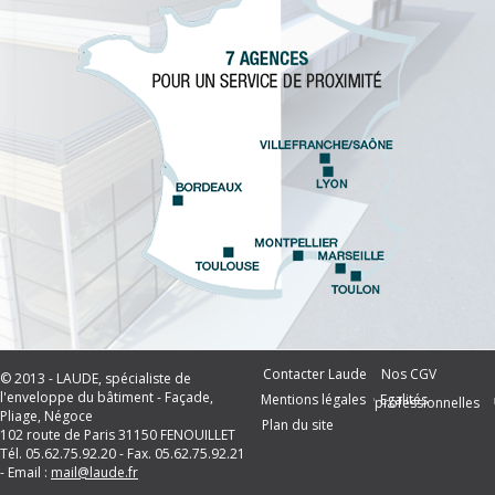
Contacter Laude
Nos CGV
© 2013 - LAUDE, spécialiste de
l'enveloppe du bâtiment - Façade,
Mentions légales
Egalités
professionnelles
Pliage, Négoce
Plan du site
102 route de Paris 31150 FENOUILLET
Tél. 05.62.75.92.20 - Fax. 05.62.75.92.21
- Email :
mail@laude.fr